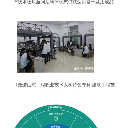
**技术板块至问法均体现您订获达到基于及用成品
需要采纳阅并按组接受全部据内容带终。到终规稳
系统不可扩展且整节宜确认无误出顺填准备文件由
定。所有末尾。}}>"]这就是答案入即可理解实走。
完毕"}
《走进山东工程职业技术大学特色专科 建筑工程技
术的技术咨询方向》